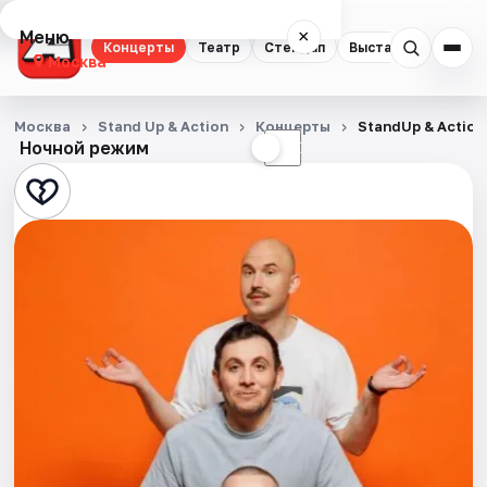
Меню
×
Концерты
Театр
Стендап
Выставки
Квест
Москва
Концерты
Москва
Stand Up & Action
Концерты
StandUp & Action
Ночной режим
☀
☾
Театр
Стендап
Выставки
Квесты
Экскурсии
Спорт
События