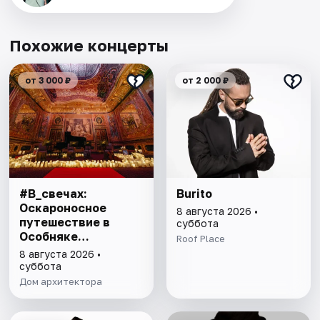
Похожие концерты
от 3 000 ₽
от 2 000 ₽
#В_свечах:
Burito
Оскароносное
8 августа 2026 •
путешествие в
суббота
Особняке
Roof Place
Половцова
8 августа 2026 •
суббота
Дом архитектора