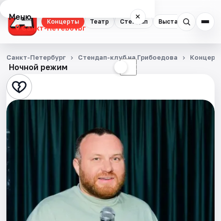
Меню
×
Концерты
Театр
Стендап
Выставки
Квест
Санкт-Петербург
Концерты
Санкт-Петербург
Стендап-клуб на Грибоедова
Концерт
Ночной режим
☀
☾
Театр
Стендап
Выставки
Квесты
Экскурсии
Спорт
События