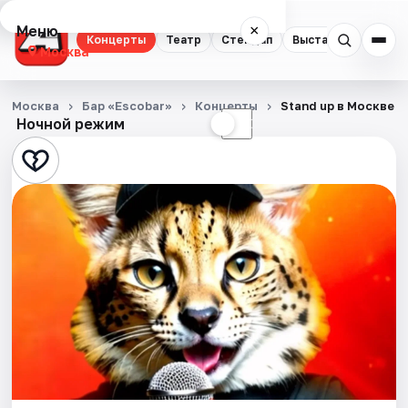
Меню
×
Концерты
Театр
Стендап
Выставки
Квест
Москва
Концерты
Москва
Бар «Escobar»
Концерты
Stand up в Москве о
Ночной режим
☀
☾
Театр
Стендап
Выставки
Квесты
Экскурсии
Спорт
События