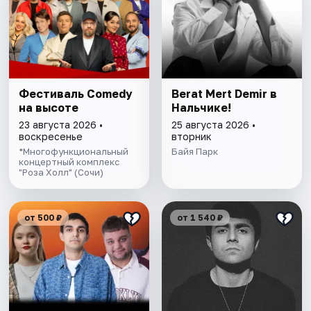
Фестиваль Comedy
Berat Mert Demir в
на высоте
Нальчике!
23 августа 2026 •
25 августа 2026 •
воскресенье
вторник
*Многофункциональный
Байя Парк
концертный комплекс
"Роза Холл" (Сочи)
от 500 ₽
от 1 540 ₽