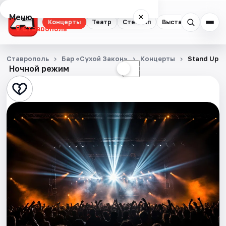
Меню
×
Концерты
Театр
Стендап
Выставки
Спорт
Ставрополь
Концерты
Ставрополь
Бар «Сухой Закон»
Концерты
Stand Up
Ночной режим
☀
☾
Театр
Стендап
Выставки
Спорт
События
Города