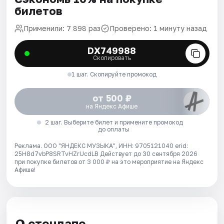
билетов
Применили: 7 898 раз
Проверено: 1 минуту назад
DX749988
Скопировать
1 шаг. Скопируйте промокод
от 500 ₽
на Яндекс Афише
2 шаг. Выберите билет и примените промокод
до оплаты
Реклама. ООО "ЯНДЕКС МУЗЫКА", ИНН: 9705121040 erid:
25H8d7vbP8SRTvHZrUcdLB
Действует до 30 сентября 2026
при покупке билетов от 3 000 ₽ на это мероприятие на Яндекс
Афише!
О стендапе