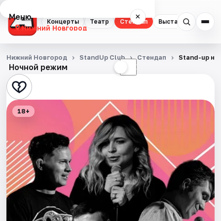
Меню
×
Концерты
Театр
Стендап
Выставки
Квест
Нижний Новгород
Концерты
Нижний Новгород
StandUp Club
Стендап
Stand-up на
Ночной режим
☀
☾
Театр
Стендап
18+
Выставки
Квесты
Экскурсии
Спорт
События