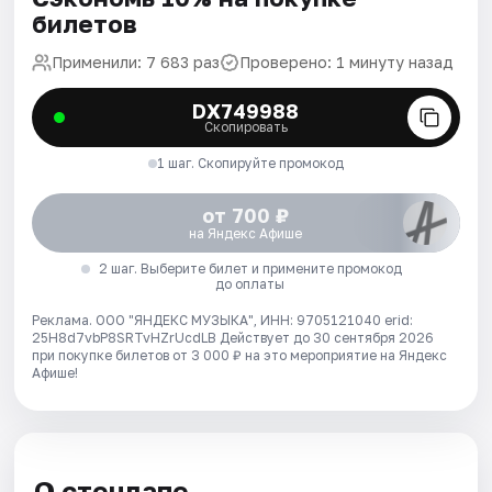
билетов
Применили: 7 683 раз
Проверено: 1 минуту назад
DX749988
Скопировать
1 шаг. Скопируйте промокод
от 700 ₽
на Яндекс Афише
2 шаг. Выберите билет и примените промокод
до оплаты
Реклама. ООО "ЯНДЕКС МУЗЫКА", ИНН: 9705121040 erid:
25H8d7vbP8SRTvHZrUcdLB
Действует до 30 сентября 2026
при покупке билетов от 3 000 ₽ на это мероприятие на Яндекс
Афише!
О стендапе