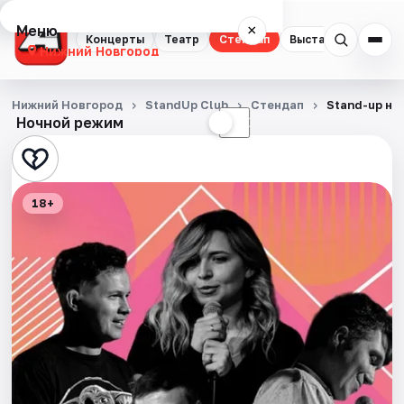
Меню
×
Концерты
Театр
Стендап
Выставки
Квест
Нижний Новгород
Концерты
Нижний Новгород
StandUp Club
Стендап
Stand-up на
Ночной режим
☀
☾
Театр
Стендап
18+
Выставки
Квесты
Экскурсии
Спорт
События