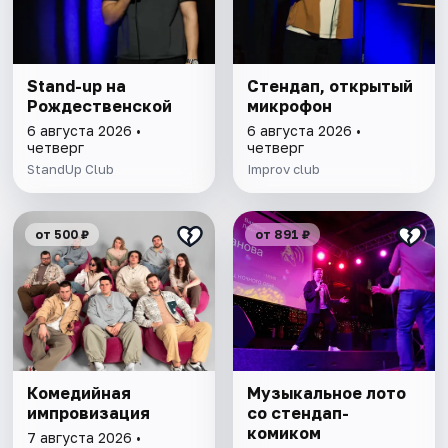
Stand-up на
Стендап, открытый
Рождественской
микрофон
6 августа 2026 •
6 августа 2026 •
четверг
четверг
StandUp Club
Improv club
от 500 ₽
от 891 ₽
Комедийная
Музыкальное лото
импровизация
со стендап-
комиком
7 августа 2026 •