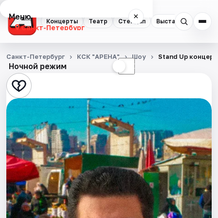
Меню
×
Концерты
Театр
Стендап
Выставки
Квест
Санкт-Петербург
Концерты
Санкт-Петербург
КСК "АРЕНА"
Шоу
Stand Up концерт
Ночной режим
☀
☾
Театр
Стендап
Выставки
Квесты
Экскурсии
Спорт
События