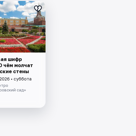
ая шифр
О чём молчат
ские стены
 2026 • суббота
етро
ровский сад»