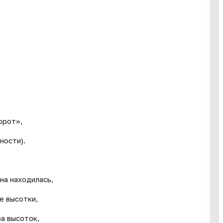
,
орот»,
ности).
она находилась,
е высотки,
а высоток,