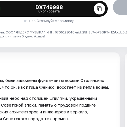
DX749988
Скопировать
1 шаг. Скопируйте промокод
ма. ООО "ЯНДЕКС МУЗЫКА", ИНН: 9705121040 erid: 25H8d7vbP8SRTvHZrUcdLB
ероприятие на Яндекс Афише!
вы, были заложены фундаменты восьми Сталинских
 что он, как птица Феникс, восстает из пепла войны.
онзив небо над столицей шпилями, украшенными
и Советской эпохи, память о трудовом подвиге
ских архитекторов и инженеров и зеркало,
я Советского народа тех времен.