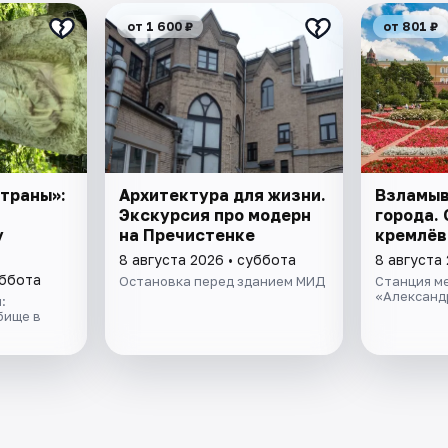
от 1 600 ₽
от 801 ₽
траны»:
Архитектура для жизни.
Взламыв
Экскурсия про модерн
города. 
у
на Пречистенке
кремлёв
8 августа 2026 • суббота
8 августа
уббота
Остановка перед зданием МИД
Станция м
«Александ
:
бище в