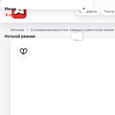
Меню
×
Концерты
Театр
Москва
Концерты
Москва
Сталинские высотки: символ советской эпохи
Ночной режим
☀
☾
Театр
Стендап
Выставки
Квесты
Экскурсии
Спорт
События