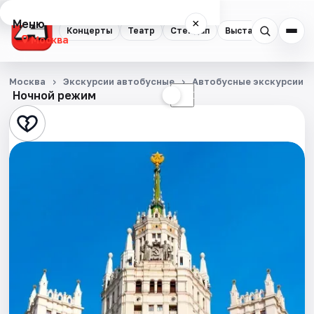
Меню
×
Концерты
Театр
Стендап
Выставки
Квест
Москва
Концерты
Москва
Экскурсии автобусные
Автобусные экскурсии
Ночной режим
☀
☾
Театр
Стендап
Выставки
Квесты
Экскурсии
Спорт
События