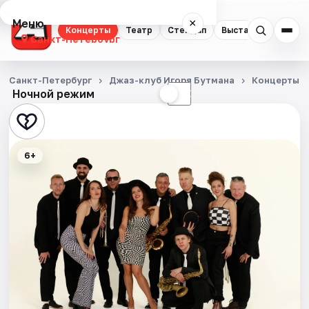
Меню
×
Концерты
Театр
Стендап
Выставки
Квест
Санкт-Петербург
Концерты
Санкт-Петербург
Джаз-клуб Игоря Бутмана
Концерты
Ночной режим
☀
☾
Театр
Стендап
6+
Выставки
Квесты
Экскурсии
Спорт
События