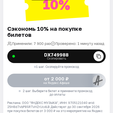
10%
Сэкономь 10% на покупке
билетов
Применили: 7 900 раз
Проверено: 1 минуту назад
DX749988
Скопировать
1 шаг. Скопируйте промокод
от 2 000 ₽
на Яндекс Афише
2 шаг. Выберите билет и примените промокод
до оплаты
Реклама. ООО "ЯНДЕКС МУЗЫКА", ИНН: 9705121040 erid:
25H8d7vbP8SRTvHZrUcdLB
Действует до 30 сентября 2026
при покупке билетов от 3 000 ₽ на это мероприятие на Яндекс