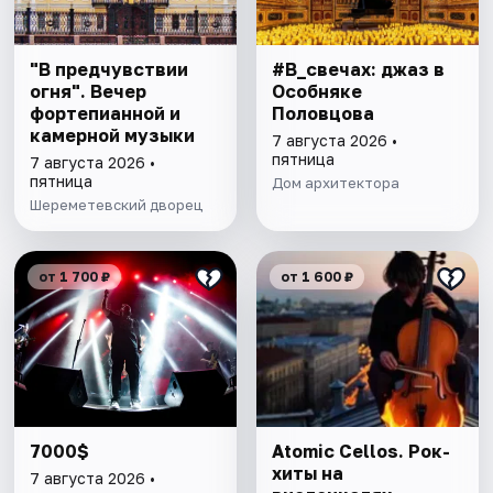
"В предчувствии
#В_свечах: джаз в
огня". Вечер
Особняке
фортепианной и
Половцова
камерной музыки
7 августа 2026 •
пятница
7 августа 2026 •
пятница
Дом архитектора
Шереметевский дворец
от 1 700 ₽
от 1 600 ₽
7000$
Atomic Cellos. Рок-
хиты на
7 августа 2026 •