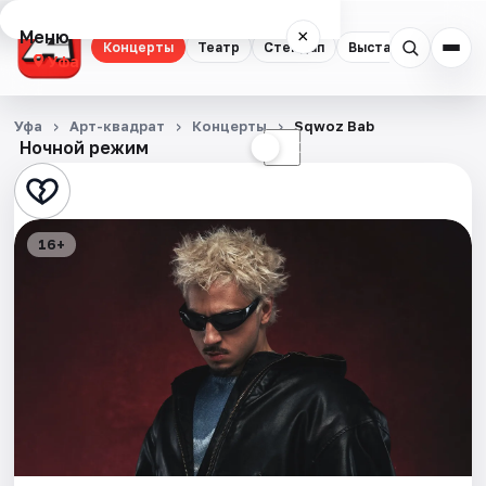
Меню
×
Концерты
Театр
Стендап
Выставки
Экску
Уфа
Концерты
Уфа
Арт-квадрат
Концерты
Sqwoz Bab
Ночной режим
☀
☾
Театр
Стендап
16+
Выставки
Экскурсии
Спорт
События