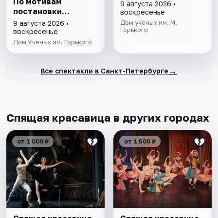
По мотивам
9 августа 2026 •
постановки
воскресенье
Мариуса Петипа
Дом учёных им. М.
9 августа 2026 •
Горького
воскресенье
Дом Учёных им. Горького
→
Все спектакли в Санкт-Петербурге
Спящая красавица в других городах
от 1 000 ₽
от 1 500 ₽