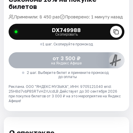
билетов
Применили: 8 450 раз
Проверено: 1 минуту назад
DX749988
Скопировать
1 шаг. Скопируйте промокод
от 3 500 ₽
на Яндекс Афише
2 шаг. Выберите билет и примените промокод
до оплаты
Реклама. ООО "ЯНДЕКС МУЗЫКА", ИНН: 9705121040 erid:
25H8d7vbP8SRTvHZrUcdLB
Действует до 30 сентября 2026
при покупке билетов от 3 000 ₽ на это мероприятие на Яндекс
Афише!
О спектакле