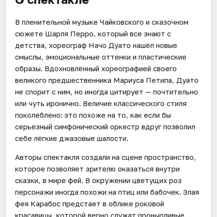
В пленительной музыке Чайковского и сказочном
сюжете Шарля Перро, который все знают с
детства, хореограф Начо Дуато нашёл новые
смыслы, эмоциональные оттенки и пластические
образы. Вдохновлённый хореографией своего
великого предшественника Мариуса Петипа, Дуато
не спорит с ним, но иногда цитирует — почтительно
или чуть иронично. Величие классического стиля
поколеблено: это похоже на то, как если бы
серьезный симфонический оркестр вдруг позволил
себе лёгкие джазовые шалости.
Авторы спектакля создали на сцене пространство,
которое позволяет зрителю оказаться внутри
сказки, в мире фей. В окружении цветущих роз
персонажи иногда похожи на птиц или бабочек. Злая
фея Карабос предстает в облике роковой
красавицы, которой верно служат пронырливые