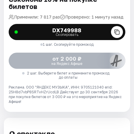
билетов
Применили: 7 817 раз
Проверено: 1 минуту назад
DX749988
Скопировать
1 шаг. Скопируйте промокод
от 2 000 ₽
на Яндекс Афише
2 шаг. Выберите билет и примените промокод
до оплаты
Реклама. ООО "ЯНДЕКС МУЗЫКА", ИНН: 9705121040 erid:
25H8d7vbP8SRTvHZrUcdLB
Действует до 30 сентября 2026
при покупке билетов от 3 000 ₽ на это мероприятие на Яндекс
Афише!
О спектакле