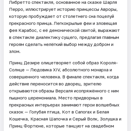
Либретто спектакля, основанное на сказке Шарля
Перро, иллюстрирует историю принцессы Авроры,
которую пробуждает от столетнего сна поцелуй
прекрасного принца. Легкокрылые феи и зловещая
фея Карабос, с её демонической свитой, выражают
в спектакле диалектику сущего, предлагая главным
героям сделать нелёгкий выбор между добром и
злом.
Принц Дезире олицетворяет собой образ Короля-
Солнце — Людовика XIV, абсолютного монарха и
совершенного человека. В финале спектакля, когда
действие переносится во дворец, зрителю
открываются образы Версаля исопряжённого с ним
пышного церемониала. Место придворных в
прекрасных интерьерах занимают герои волшебных
сказок — Голубая птица, Кот в Сапогах и Белая
Кошечка, Красная Шапочка и Серый Волк, Золушка и
Принц Фортюне, которые танцуют на свадебном