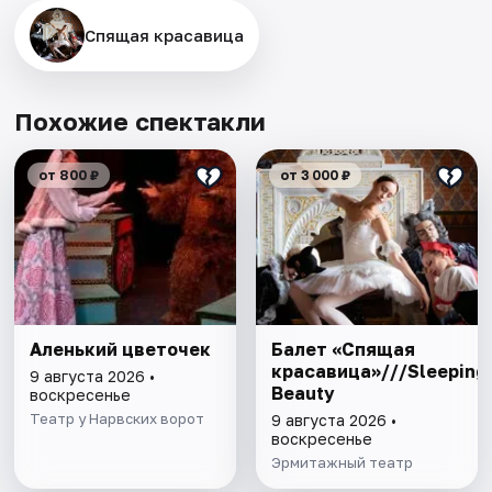
Спящая красавица
Похожие спектакли
от 800 ₽
от 3 000 ₽
Аленький цветочек
Балет «Спящая
красавица»///Sleeping
9 августа 2026 •
Beauty
воскресенье
Театр у Нарвских ворот
9 августа 2026 •
воскресенье
Эрмитажный театр