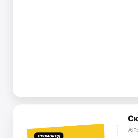
Города
Площадки
Артисты
Рейтинги
Ск
П
ПРОМОКОД