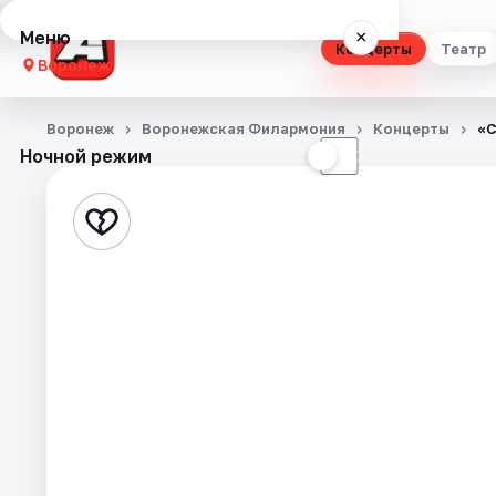
Меню
×
Концерты
Театр
Воронеж
Концерты
Воронеж
Воронежская Филармония
Концерты
«С
Ночной режим
☀
☾
Театр
Стендап
Выставки
Квесты
Экскурсии
Спорт
События