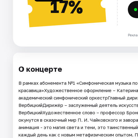
17%
Рекла
О концерте
В рамках абонемента №1 «Симфоническая музыка по 
красавица»Художественное оформление – Катерина
академический симфонический оркестрГлавный дири
ВербицкийДирижёр – заслуженный деятель искусст
ВербицкийХудожественное слово – профессор Брони
окунутся в сказочный мир П. И. Чайковского и заво
анимация - это магия света и тени, это таинственн
каждый день как с новым метафизическим опытом. 