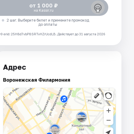
от 1 000 ₽
на Kassir.ru
2 шаг. Выберите билет и примените промокод
до оплаты
 erid: 25H8d7vbP8SRTvHZrUcdLB.
Действует до 31 августа 2026
Адрес
Воронежская Филармония