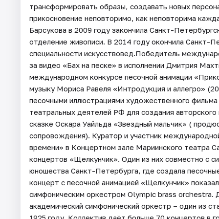
трансформировать образы, создавать новых персон
прикосновение неповторимо, как неповторима кажда
Барсукова в 2009 году закончила Санкт-Петербургс
отделение живописи. В 2014 году окончила Санкт-П
специальности искусствовед.Победитель междунаро
за видео «Бах на песке» в исполнении Дмитрия Махт
международном конкурсе песочной анимации «Прико
музыку Мориса Равеля «Интродукция и аллегро» (201
песочными иллюстрациями художественного фильма 
театральных деятелей РФ для создания авторского 
сказке Оскара Уайльда «Звездный мальчик» ( продю
сопровождения). Куратор и участник международно
времени» в Концертном зале Мариинского театра Са
концертов «Щелкунчик». Один из них совместно с 
юношества Санкт-Петербурга, где создала песочные
концерт с песочной анимацией «Щелкунчик» показал
симфоническим оркестром Olympic brass orchestra.
академический симфонический оркестр – один из ст
1925 году. Коллектив даёт больше 70 концертов в 