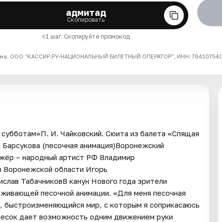
адмитад
Скопировать
1 шаг. Скопируйте промокод
ма. ООО "КАССИР.РУ-НАЦИОНАЛЬНЫЙ БИЛЕТНЫЙ ОПЕРАТОР", ИНН: 7841075409
субботам»П. И. Чайковский. Сюита из балета «Спящая
 Барсукова (песочная анимация)Воронежский
жёр – народный артист РФ Владимир
в Воронежской области Игорь
слав ТабачниковВ канун Нового года зрители
раживающей песочной анимации. «Для меня песочная
ый, быстроизменяющийся мир, с которым я соприкасаюсь
Песок дает возможность одним движением руки