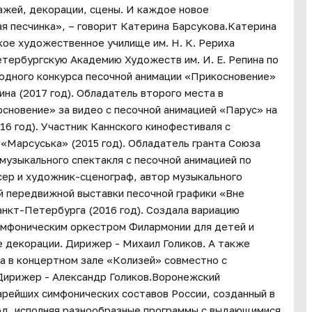
ажей, декорации, сцены. И каждое новое
я песчинка», – говорит Катерина Барсукова.Катерина
кое художественное училище им. Н. К. Рериха
етербургскую Академию Художеств им. И. Е. Репина по
дного конкурса песочной анимации «Прикосновение»
ина (2017 год). Обладатель второго места в
сновение» за видео с песочной анимацией «Парус» на
6 год). Участник Каннского кинофестиваля с
«Марсуська» (2015 год). Обладатель гранта Союза
музыкального спектакля с песочной анимацией по
сер и художник-сценограф, автор музыкального
й передвижной выставки песочной графики «Вне
нкт-Петербурга (2016 год). Создала вариацию
симфоническим оркестром Филармонии для детей и
 декорации. Дирижер - Михаил Голиков. А также
а в концертном зале «Колизей» совместно с
 Дирижер - Александр Голиков.Воронежский
арейших симфонических составов России, созданный в
год, исполняя разнообразные программы с выдающимися