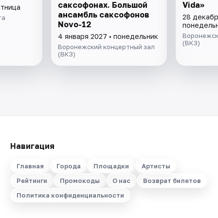
саксофонах. Большой
Vida»
ятница
ансамбль саксофонов
28 декабр
та
Novo-12
понедель
Воронежск
4 января 2027 • понедельник
(ВКЗ)
Воронежский концертный зал
(ВКЗ)
Навигация
Главная
Города
Площадки
Артисты
Рейтинги
Промокоды
О нас
Возврат билетов
Политика конфиденциальности