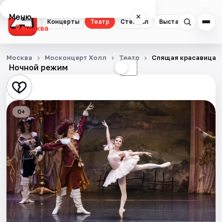
Меню
×
Концерты
Театр
Стендап
Выставки
Квест
Москва
Концерты
Москва
Москонцерт Холл
Театр
Спящая красавица
Ночной режим
☀
☾
Театр
Стендап
0+
Выставки
Квесты
Экскурсии
Спорт
События