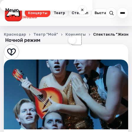
Меню
×
Концерты
Театр
Стендап
Выставки
Квест
Краснодар
Концерты
Краснодар
Театр "Мой"
Концерты
Спектакль "Жизнь
Ночной режим
☀
☾
Театр
Стендап
Выставки
Квесты
Экскурсии
Спорт
События