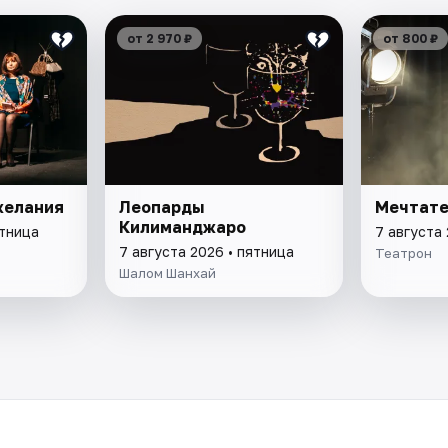
от 2 970 ₽
от 800 ₽
желания
Леопарды
Мечтате
Килиманджаро
ятница
7 августа 
7 августа 2026 • пятница
Театрон
Шалом Шанхай