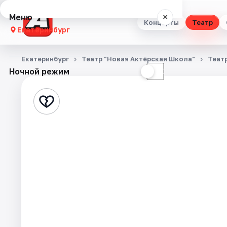
Меню
×
Концерты
Театр
Екатеринбург
Концерты
Екатеринбург
Театр "Новая Актёрская Школа"
Теат
Ночной режим
☀
☾
Театр
Стендап
Выставки
Квесты
Экскурсии
Спорт
События