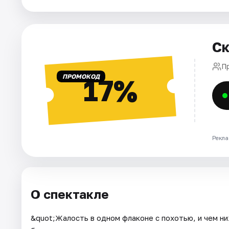
Города
Ск
Площадки
П
Артисты
ПРОМОКОД
17%
Рейтинги
Рекла
О спектакле
&quot;Жалость в одном флаконе с похотью, и чем ни