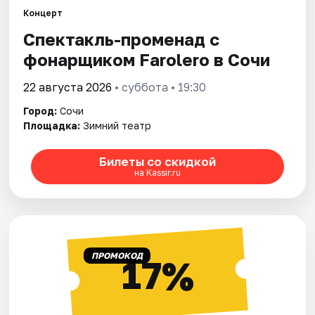
Концерт
Спектакль-променад с
Города
фонарщиком Farolero в Сочи
Площадки
22 августа 2026
• суббота • 19:30
Артисты
Город:
Сочи
Площадка:
Зимний театр
Рейтинги
Билеты со скидкой
на Kassir.ru
ПРОМОКОД
17%