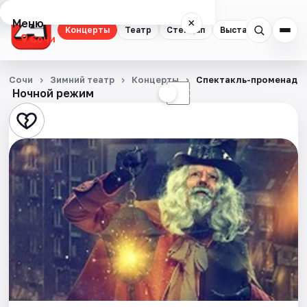
Меню
×
Концерты
Театр
Стендап
Выставки
Квест
Сочи
Концерты
Сочи
Зимний театр
Концерты
Спектакль-променад с
Ночной режим
☀
☾
Театр
Стендап
Выставки
Квесты
Экскурсии
Спорт
События