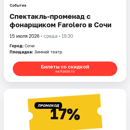
Событие
Спектакль-променад с
Города
фонарщиком Farolero в Сочи
Площадки
15 июля 2026
• среда • 19:30
Артисты
Город:
Сочи
Площадка:
Зимний театр
Рейтинги
Билеты со скидкой
на Kassir.ru
ПРОМОКОД
17%