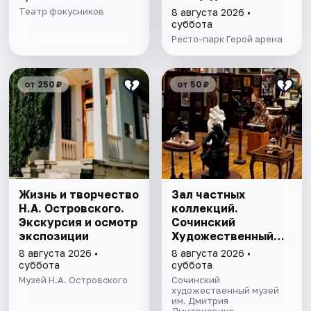
Театр фокусников
8 августа 2026 •
суббота
Ресто-парк Герой арена
от 250 ₽
от 50 ₽
Жизнь и творчество
Зал частных
Н.А. Островского.
коллекций.
Экскурсия и осмотр
Сочинский
экспозиции
Художественный
музей им. Д.Д.
8 августа 2026 •
8 августа 2026 •
Жилинского
суббота
суббота
Музей Н.А. Островского
Сочинский
художественный музей
им. Дмитрия