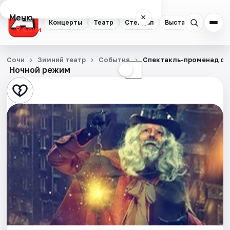
Меню
×
Концерты
Театр
Стендап
Выставки
Квест
Сочи
Концерты
Сочи
Зимний театр
События
Спектакль-променад с 
Ночной режим
☀
☾
Театр
Стендап
Выставки
Квесты
Экскурсии
Спорт
События