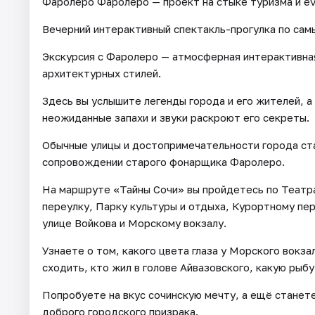
Фаролеро Фаролеро — проект на стыке туризма и ev
Вечерний интерактивный спектакль-прогулка по сам
Экскурсия с Фаролеро — атмосферная интерактивная
архитектурных стилей.
Здесь вы услышите легенды города и его жителей, а
неожиданные запахи и звуки раскроют его секреты.
Обычные улицы и достопримечательности города ста
сопровождении старого фонарщика Фаролеро.
На маршруте «Тайны Сочи» вы пройдетесь по Театр
переулку, Парку культуры и отдыха, Курортному пе
улице Войкова и Морскому вокзалу.
Узнаете о том, какого цвета глаза у Морского вокза
сходить, кто жил в голове Айвазовского, какую рыбу 
Попробуете на вкус сочинскую мечту, а ещё станете
доброго городского призрака.