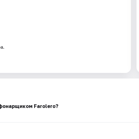
а.
фонарщиком Farolero?