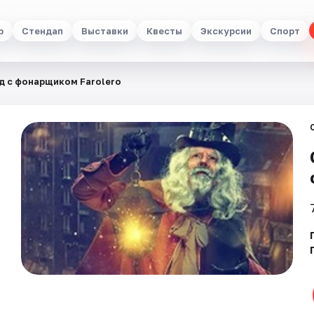
р
Стендап
Выставки
Квесты
Экскурсии
Спорт
д с фонарщиком Farolero