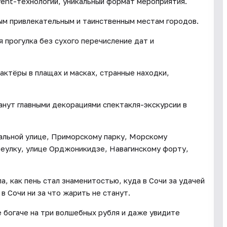
ent-технологий, уникальный формат мероприятия.
ым привлекательным и таинственным местам городов.
 прогулка без сухого перечисление дат и
 актёры в плащах и масках, странные находки,
нут главными декорациями спектакля-экскурсии в
альной улице, Приморскому парку, Морскому
реулку, улице Орджоникидзе, Навагинскому форту,
ла, как пень стал знаменитостью, куда в Сочи за удачей
в Сочи ни за что жарить не станут.
 богаче на три волшебных рубля и даже увидите