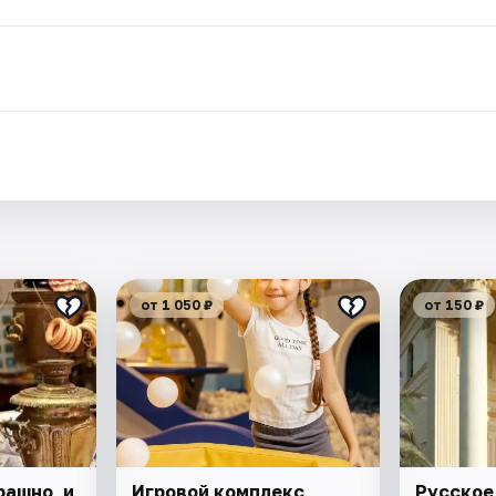
.
от 1 050 ₽
от 150 ₽
рашно, и
Игровой комплекс
Русское