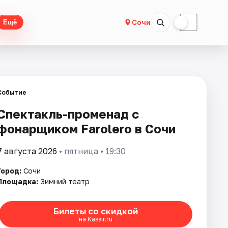
☀
☾
Сочи
Ещё
Событие
Спектакль-променад с
фонарщиком Farolero в Сочи
7 августа 2026
• пятница • 19:30
Город:
Сочи
Площадка:
Зимний театр
Билеты со скидкой
на Kassir.ru