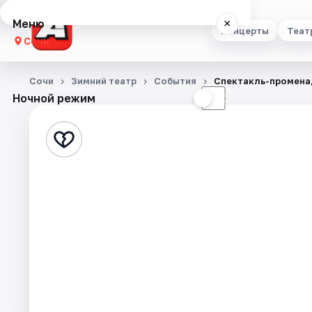
Меню
×
Концерты
Теат
Сочи
Концерты
Сочи
Зимний театр
События
Спектакль-промена
Ночной режим
☀
☾
Театр
Стендап
Выставки
Квесты
Экскурсии
Спорт
События