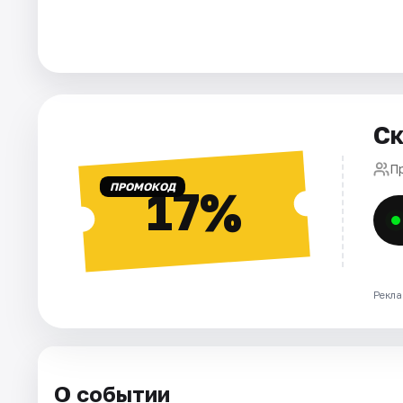
Города
Площадки
Ск
Артисты
П
Рейтинги
ПРОМОКОД
17%
Рекла
О событии