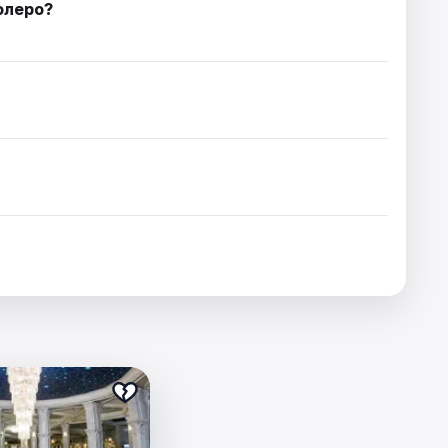
олеро?