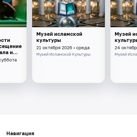
Музей исламской
Музей и
ости
культуры
культур
осещение
21 октября 2026 • среда
24 октябр
ала и
Музей Исламской Культуры
Музей Исл
 суббота
Навигация