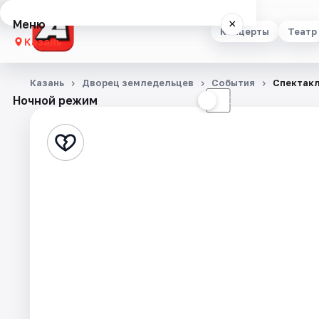
Меню
×
Концерты
Театр
Казань
Концерты
Казань
Дворец земледельцев
События
Спектакл
Ночной режим
☀
☾
Театр
Стендап
Выставки
Квесты
Экскурсии
Спорт
События