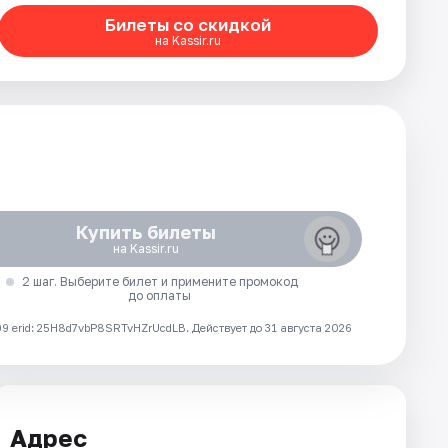
Билеты со скидкой
на Kassir.ru
Купить билеты
на Kassir.ru
2 шаг. Выберите билет и примените промокод
до оплаты
 erid: 25H8d7vbP8SRTvHZrUcdLB.
Действует до 31 августа 2026
Адрес