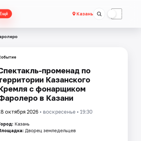
☀
☾
Казань
Ещё
Фаролеро
Событие
Спектакль-променад по
территории Казанского
Кремля с фонарщиком
Фаролеро в Казани
18 октября 2026
• воскресенье • 19:30
Город:
Казань
Площадка:
Дворец земледельцев