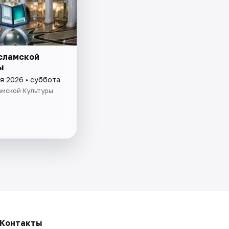
сламской
ы
я 2026 • суббота
амской Культуры
Контакты