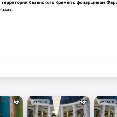
о территории Казанского Кремля с фонарщиком Фар
Казань.
.
.
от 150 ₽
от 150 ₽