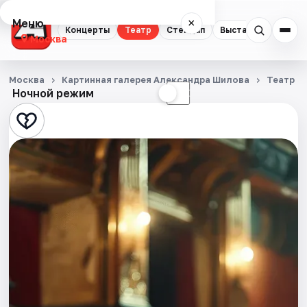
Меню
×
Концерты
Театр
Стендап
Выставки
Квест
Москва
Концерты
Москва
Картинная галерея Александра Шилова
Театр
Ночной режим
☀
☾
Театр
Стендап
Выставки
Квесты
Экскурсии
Спорт
События