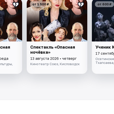
от 1 500 ₽
от 600 ₽
асная
Спектакль «Опасная
Ученик 
ночёвка»
17 сентяб
среда
13 августа 2026 • четверг
Осетинский
Тхапсаева
льтуры,
Кинотеатр Союз, Кисловодск