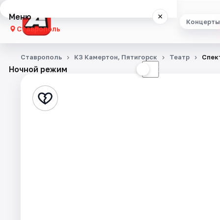
Меню
×
Концерты
Ставрополь
Концерты
Ставрополь
КЗ Камертон, Пятигорск
Театр
Спек
Ночной режим
☀
☾
Театр
Стендап
Выставки
Спорт
События
Города