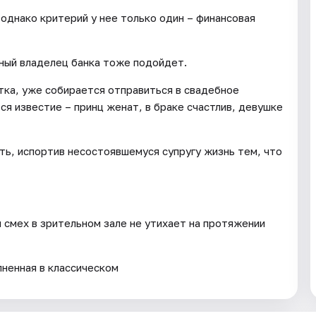
 однако критерий у нее только один – финансовая
мный владелец банка тоже подойдет.
тка, уже собирается отправиться в свадебное
тся известие – принц женат, в браке счастлив, девушке
ть, испортив несостоявшемуся супругу жизнь тем, что
и смех в зрительном зале не утихает на протяжении
лненная в классическом