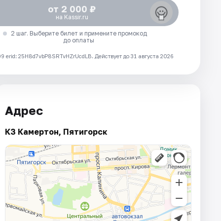
от 2 000 ₽
на Kassir.ru
2 шаг. Выберите билет и примените промокод
до оплаты
 erid: 25H8d7vbP8SRTvHZrUcdLB.
Действует до 31 августа 2026
Адрес
КЗ Камертон, Пятигорск