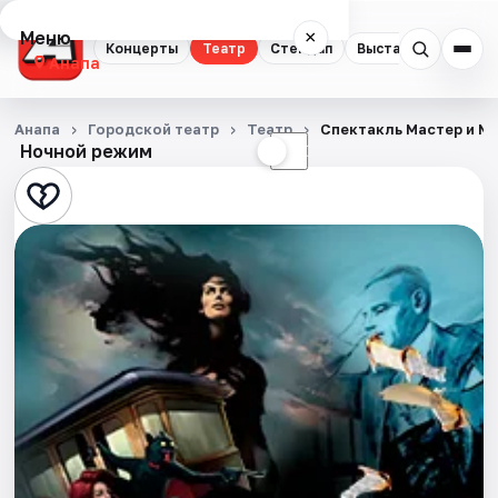
Меню
×
Концерты
Театр
Стендап
Выставки
Анапа
Концерты
Анапа
Городской театр
Театр
Спектакль Мастер и Ма
Ночной режим
☀
☾
Театр
Стендап
Выставки
События
Города
Площадки