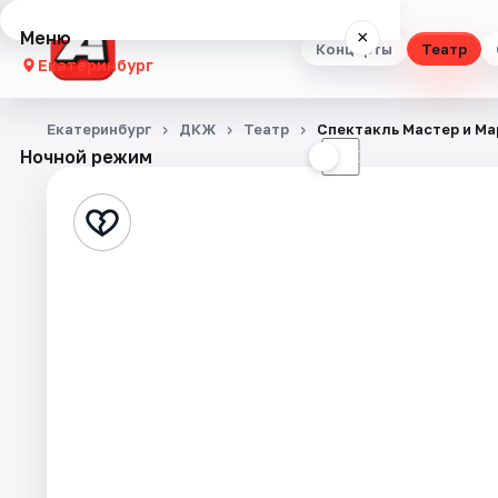
Меню
×
Концерты
Театр
Екатеринбург
Концерты
Екатеринбург
ДКЖ
Театр
Спектакль Мастер и Ма
Ночной режим
☀
☾
Театр
Стендап
Выставки
Квесты
Экскурсии
Спорт
События