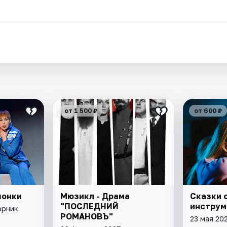
.
от 1 500 ₽
от 600 ₽
чонки
Мюзикл - Драма
Сказки 
"ПОСЛЕДНИЙ
инструм
орник
РОМАНОВЪ"
23 мая 20