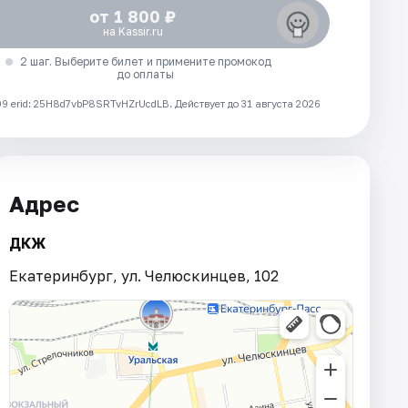
от 1 800 ₽
на Kassir.ru
2 шаг. Выберите билет и примените промокод
до оплаты
 erid: 25H8d7vbP8SRTvHZrUcdLB.
Действует до 31 августа 2026
Адрес
ДКЖ
Екатеринбург, ул. Челюскинцев, 102