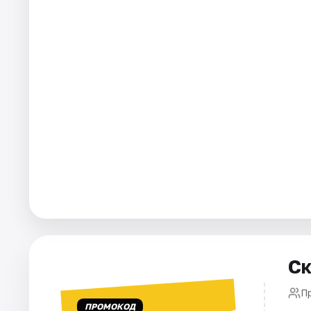
Города
Площадки
Артисты
Рейтинги
Ск
П
ПРОМОКОД