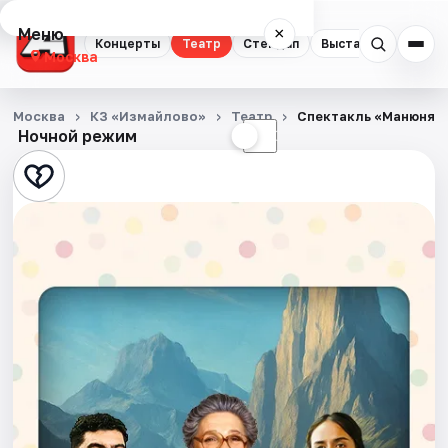
Меню
×
Концерты
Театр
Стендап
Выставки
Квест
Москва
Концерты
Москва
КЗ «Измайлово»
Театр
Спектакль «Манюня»
Ночной режим
☀
☾
Театр
Стендап
Выставки
Квесты
Экскурсии
Спорт
События