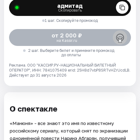
адмитад
Скопировать
1 шаг. Скопируйте промокод
от 2 000 ₽
на Kassir.ru
2 шаг. Выберите билет и примените промокод
до оплаты
Реклама. ООО "КАССИР.РУ-НАЦИОНАЛЬНЫЙ БИЛЕТНЫЙ
ОПЕРАТОР", ИНН: 7841075409 erid: 25H8d7vbP8SRTvHZrUcdLB.
Действует до 31 августа 2026
О спектакле
«Манюня» - все знают это имя по известному
российскому сериалу, который снят по экранизации
одноимённой повести Наринэ Абгарян, получившей