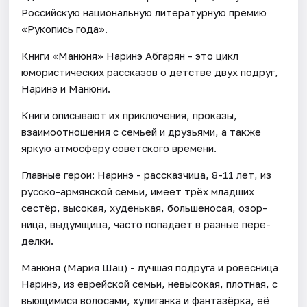
Российскую национальную литературную премию
«Рукопись года».
Книги «Манюня» Наринэ Абгарян - это цикл
юмористических рассказов о детстве двух подруг,
Наринэ и Манюни.
Книги описывают их приключения, проказы,
взаимоотношения с семьей и друзьями, а также
яркую атмосферу советского времени.
Главные герои: Наринэ - рас­сказ­чица, 8-11 лет, из
рус­ско-армян­ской семьи, имеет трёх млад­ших
сестёр, высо­кая, худень­кая, боль­ше­но­сая, озор­
ница, выдум­щица, часто попа­дает в раз­ные пере­
делки.
Манюня (Мария Шац) - луч­шая подруга и ровес­ница
Наринэ, из еврейской семьи, невы­со­кая, плот­ная, с
вью­щи­мися воло­сами, хули­ганка и фан­тазёрка, её