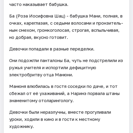
часто нака­зы­вает бабушка.
Ба (Роза Иосифовна Шац) - бабушка Мани, пол­ная, в
очках, карегла­зая, с седыми воло­сами и прон­зи­тель­
ным сме­хом, гром­ко­го­ло­сая, стро­гая, вспыль­чи­вая,
но добрая, вкусно гото­вит.
Девочки попадали в разные переделки.
Они подожгли панталоны Ба, чуть не подстрелили из
ружья учителя и испортили дефицитную
электробритву отца Манюни.
Манюня влюбилась в гостя соседки по даче, и тот
сбежал от её ухаживаний, а Наринэ порвала штаны
знаменитому отоларингологу.
Девочки были неразлучны, вместе прогуливали
уроки, ходили в кино и в гости к местному
художнику.