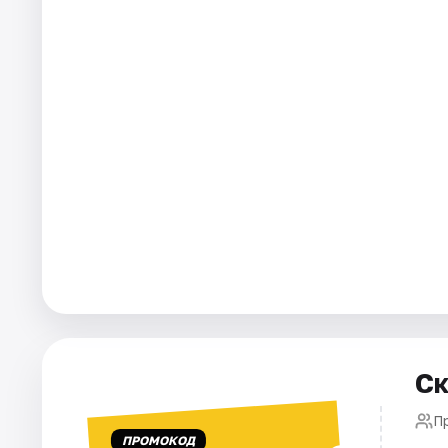
Города
Площадки
Артисты
Рейтинги
Ск
П
ПРОМОКОД