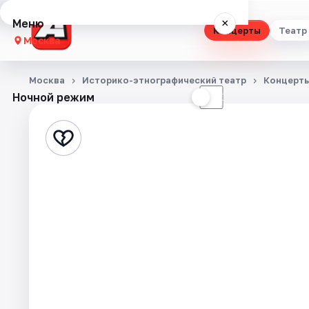
Меню
×
Концерты
Театр
Москва
Концерты
Москва
Историко-этнографический театр
Концерт
Ночной режим
☀
☾
Театр
Стендап
Выставки
Квесты
Экскурсии
Спорт
События