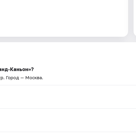
анд-Каньон»?
тр
. Город — Москва.