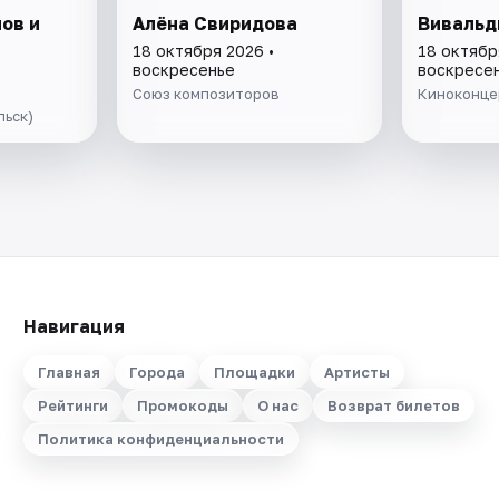
ов и
Алёна Свиридова
Вивальд
18 октября 2026 •
18 октябр
воскресенье
воскресе
Союз композиторов
Киноконце
льск)
Навигация
Главная
Города
Площадки
Артисты
Рейтинги
Промокоды
О нас
Возврат билетов
Политика конфиденциальности