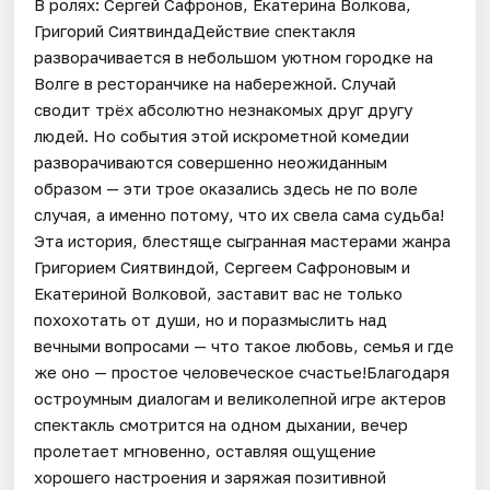
В ролях: Сергей Сафронов, Екатерина Волкова,
Григорий СиятвиндаДействие спектакля
разворачивается в небольшом уютном городке на
Волге в ресторанчике на набережной. Случай
сводит трёх абсолютно незнакомых друг другу
людей. Но события этой искрометной комедии
разворачиваются совершенно неожиданным
образом — эти трое оказались здесь не по воле
случая, а именно потому, что их свела сама судьба!
Эта история, блестяще сыгранная мастерами жанра
Григорием Сиятвиндой, Сергеем Сафроновым и
Екатериной Волковой, заставит вас не только
похохотать от души, но и поразмыслить над
вечными вопросами — что такое любовь, семья и где
же оно — простое человеческое счастье!Благодаря
остроумным диалогам и великолепной игре актеров
спектакль смотрится на одном дыхании, вечер
пролетает мгновенно, оставляя ощущение
хорошего настроения и заряжая позитивной