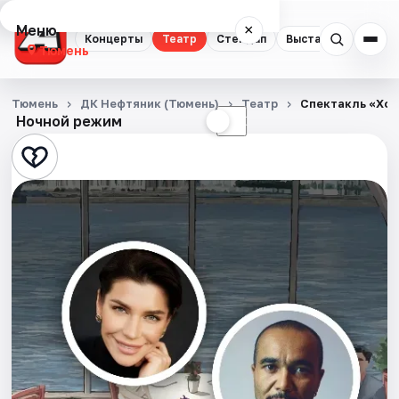
Меню
×
Концерты
Театр
Стендап
Выставки
Квест
Тюмень
Концерты
Тюмень
ДК Нефтяник (Тюмень)
Театр
Спектакль «Хор
Ночной режим
☀
☾
Театр
Стендап
Выставки
Квесты
Экскурсии
Спорт
События