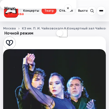
Меню
×
Концерты
Театр
Стендап
Выставки
Квест
Москва
Концерты
Москва
КЗ им. П. И. Чайковского & Концертный зал Чайков
Ночной режим
☀
☾
Театр
Стендап
Выставки
Квесты
Экскурсии
Спорт
События