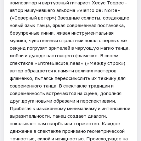
композитор и виртуозный гитарист Хесус Торрес -
автор нашумевшего альбома «Viento del Norte»
(«Северный ветер»).Звездные солисты, создающие
новый язык танца, яркая современная постановка,
безупречные линии, живая инструментальная
музыка, чувственный страстный вокал с первых же
секунд погрузят зрителей в чарующую магию танца,
любви и дуэнде настоящего фламенко. В своем
спектакле «Entrel&iacute;neas» («Между строк»)
автор обращается к памяти великих мастеров
фламенко, пытаясь переосмыслить их технику для
современного танца. В спектакле традиции и
современность встречаются на сцене, дополняя
друг друга новыми образами и перспективами.
Прибегая к изысканному минимализму и интенсивной
выразительности, танец создает диалоги,
показывает нам скорбь или торжество. Каждое
движение в спектакле пронизано геометрической
точностью, силой и изящностью. Происходящее на