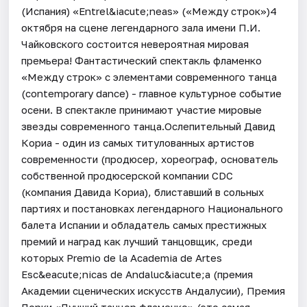
(Испания) «Entrel&iacute;neas» («Между строк»)4
октября на сцене легендарного зала имени П.И.
Чайковского состоится невероятная мировая
премьера! Фантастический спектакль фламенко
«Между строк» с элементами современного танца
(сontemporary dance) - главное культурное событие
осени. В спектакле принимают участие мировые
звезды современного танца.Ослепительный Давид
Кориа - один из самых титулованных артистов
современности (продюсер, хореограф, основатель
собственной продюсерской компании CDC
(компания Давида Кориа), блиставший в сольных
партиях и постановках легендарного Национального
балета Испании и обладатель самых престижных
премий и наград как лучший танцовщик, среди
которых Premio de la Academia de Artes
Esc&eacute;nicas de Andaluc&iacute;a (премия
Академии сценических искусств Андалусии), Премия
Лорки «Лучший танцор фламенко» (это самая