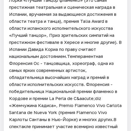
престижная театральная и сценическая награда в
Испании, вручаемая за выдающиеся достижения в
области театра и танца), премия Talia Award в
области испанского исполнительского искусства
«Лучший танцор», Приз зрительских симпатий на
престижном фестивале в Хересе и многие другие). В
Испании Давида Кориа по праву считают
национальным достоянием.Темпераментная
Флоренсия Ос - танцовщица, хореограф, одна из
самых ярких современных артисток,
обладательница высочайших наград и премий в
области исполнительских искусств. Флоренсия -
победительница Национальной премии фламенко в
Кордове и премии La Perla de C&aacute;diz
«Жемчужина Кадиса», Premio Flamenco Vivo Carlota
Santana de Nueva York (премия Flamenco Vivo
Карлоты Сантаны в Нью-Йорке) и многих других.В
спектакле принимает участие всемирно известный