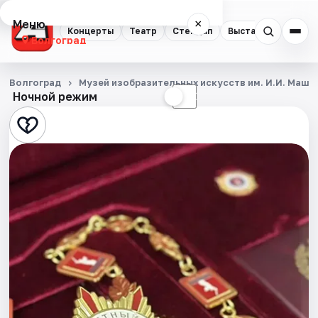
Меню
×
Концерты
Театр
Стендап
Выставки
Квест
Волгоград
Концерты
Волгоград
Музей изобразительных искусств им. И.И. Машк
Ночной режим
☀
☾
Театр
Стендап
Выставки
Квесты
Экскурсии
Спорт
События