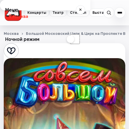
Меню
×
Концерты
Театр
Стендап
Выставки
Квест
Москва
Концерты
Москва
Большой Московский Цирк & Цирк на Проспекте Ве
Ночной режим
☀
☾
Театр
Стендап
Выставки
Квесты
Экскурсии
Спорт
События