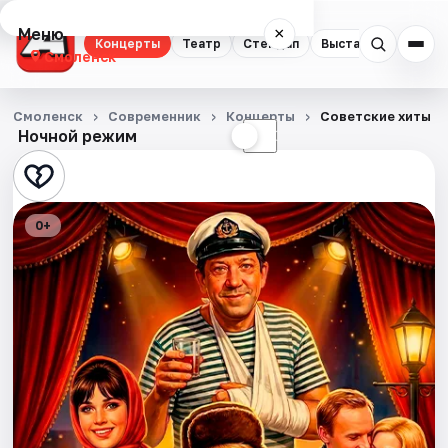
Меню
×
Концерты
Театр
Стендап
Выставки
Экску
Смоленск
Концерты
Смоленск
Современник
Концерты
Советские хиты
Ночной режим
☀
☾
Театр
Стендап
0+
Выставки
Экскурсии
Спорт
События