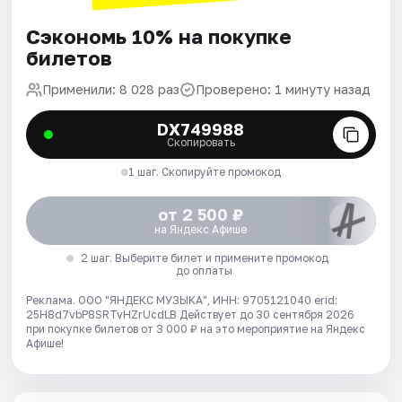
Сэкономь 10% на покупке
билетов
Применили: 8 028 раз
Проверено: 1 минуту назад
DX749988
Скопировать
1 шаг. Скопируйте промокод
от 2 500 ₽
на Яндекс Афише
2 шаг. Выберите билет и примените промокод
до оплаты
Реклама. ООО "ЯНДЕКС МУЗЫКА", ИНН: 9705121040 erid:
25H8d7vbP8SRTvHZrUcdLB
Действует до 30 сентября 2026
при покупке билетов от 3 000 ₽ на это мероприятие на Яндекс
Афише!