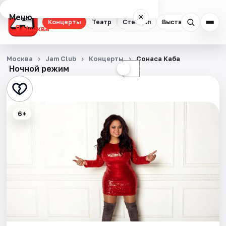
Меню
×
Концерты
Театр
Стендап
Выставки
Квест
Москва
Концерты
Москва
Jam Club
Концерты
Сонаса Каба
Ночной режим
☀
☾
Театр
Стендап
6+
Выставки
Квесты
Экскурсии
Спорт
События