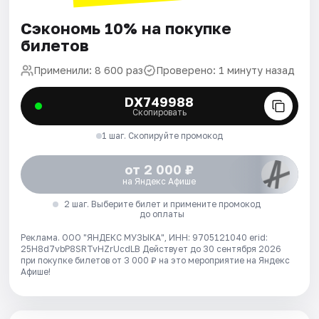
Сэкономь 10% на покупке
билетов
Применили: 8 600 раз
Проверено: 1 минуту назад
DX749988
Скопировать
1 шаг. Скопируйте промокод
от 2 000 ₽
на Яндекс Афише
2 шаг. Выберите билет и примените промокод
до оплаты
Реклама. ООО "ЯНДЕКС МУЗЫКА", ИНН: 9705121040 erid:
25H8d7vbP8SRTvHZrUcdLB
Действует до 30 сентября 2026
при покупке билетов от 3 000 ₽ на это мероприятие на Яндекс
Афише!