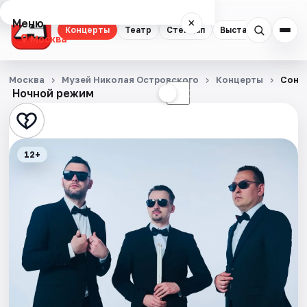
Меню
×
Концерты
Театр
Стендап
Выставки
Квест
Москва
Концерты
Москва
Музей Николая Островского
Концерты
Сон 
Ночной режим
☀
☾
Театр
Стендап
12+
Выставки
Квесты
Экскурсии
Спорт
События