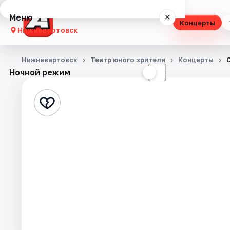
Меню
×
Концерты
Нижневартовск
Концерты
Нижневартовск
Театр юного зрителя
Концерты
Ночной режим
☀
☾
Театр
Стендап
Выставки
Экскурсии
События
Города