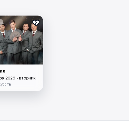
₽
ал
ря 2026 • вторник
кусств