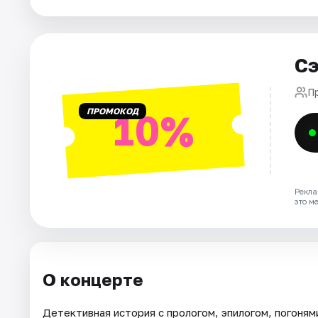
Площадки
Артисты
Сэ
Рейтинги
П
ПРОМОКОД
10%
Рекла
это м
О концерте
Детективная история с прологом, эпилогом, погонями