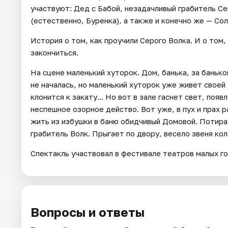
участвуют: Дед с Бабой, незадачливый грабитель Се
(естественно, Буренка), а также и конечно же — Со
История о том, как проучили Серого Волка. И о том
закончиться.
На сцене маленький хуторок. Дом, банька, за банько
не началась, но маленький хуторок уже живет своей
клонится к закату... Но вот в зале гаснет свет, поя
неспешное озорное действо. Вот уже, в пух и прах 
жить из избушки в баню обидчивый Домовой. Потирая
грабитель Волк. Прыгает по двору, весело звеня ко
Спектакль участвовал в фестивале театров малых го
Вопросы и ответы