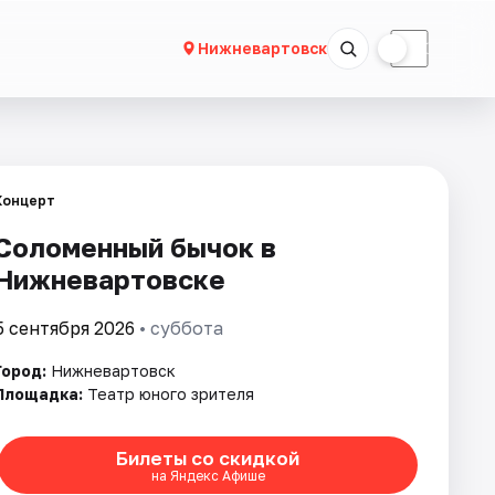
☀
☾
Нижневартовск
Концерт
Соломенный бычок в
Нижневартовске
5 сентября 2026
• суббота
Город:
Нижневартовск
Площадка:
Театр юного зрителя
Билеты со скидкой
на Яндекс Афише