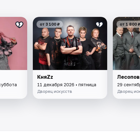
от 3 100 ₽
от 1 800 
КняZz
Лесопов
 суббота
11 декабря 2026 • пятница
29 сентяб
Дворец искусств
Дворец ис