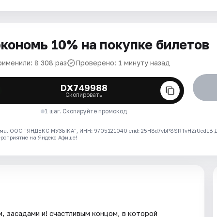
кономь 10% на покупке билетов
рименили: 8 308 раз
Проверено: 1 минуту назад
DX749988
Скопировать
1 шаг. Скопируйте промокод
ма. ООО "ЯНДЕКС МУЗЫКА", ИНН: 9705121040 erid: 25H8d7vbP8SRTvHZrUcdLB
ероприятие на Яндекс Афише!
, засадами и! счастливым концом, в которой