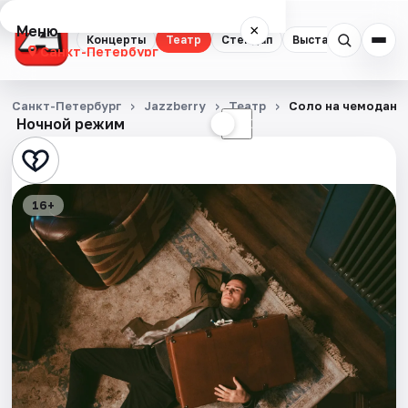
Меню
×
Концерты
Театр
Стендап
Выставки
Квест
Санкт-Петербург
Концерты
Санкт-Петербург
Jazzberry
Театр
Соло на чемодане
Ночной режим
☀
☾
Театр
Стендап
16+
Выставки
Квесты
Экскурсии
Спорт
События