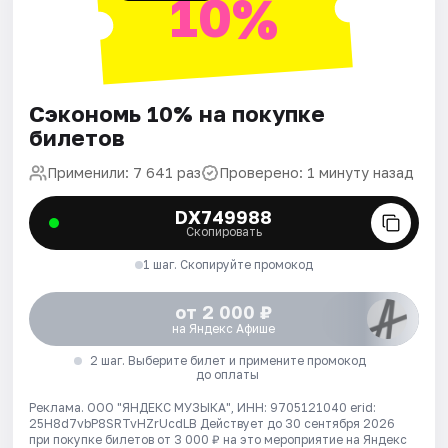
10%
Сэкономь 10% на покупке
билетов
Применили: 7 641 раз
Проверено: 1 минуту назад
DX749988
Скопировать
1 шаг. Скопируйте промокод
от 2 000 ₽
на Яндекс Афише
2 шаг. Выберите билет и примените промокод
до оплаты
Реклама. ООО "ЯНДЕКС МУЗЫКА", ИНН: 9705121040 erid:
25H8d7vbP8SRTvHZrUcdLB
Действует до 30 сентября 2026
при покупке билетов от 3 000 ₽ на это мероприятие на Яндекс