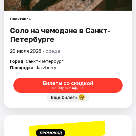
Города
Спектакль
Соло на чемодане в Санкт-
Площадки
Петербурге
Артисты
29 июля 2026
• среда
Рейтинги
Город:
Санкт-Петербург
Площадка:
Jazzberry
Билеты со скидкой
на Яндекс Афише
Еще билеты
ПРОМОКОД