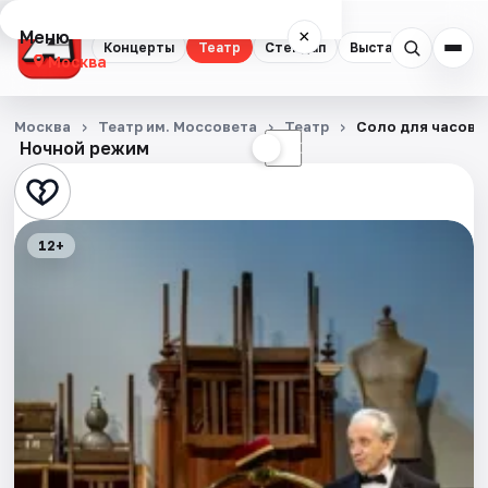
Меню
×
Концерты
Театр
Стендап
Выставки
Квест
Москва
Концерты
Москва
Театр им. Моссовета
Театр
Соло для часов 
Ночной режим
☀
☾
Театр
Стендап
12+
Выставки
Квесты
Экскурсии
Спорт
События