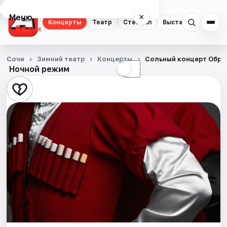
Меню
×
Концерты
Театр
Стендап
Выставки
Квест
Сочи
Концерты
Сочи
Зимний театр
Концерты
Сольный концерт Обра
Ночной режим
☀
☾
Театр
Стендап
Выставки
Квесты
Экскурсии
Спорт
События