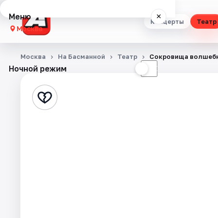
Меню
×
Концерты
Театр
Москва
Концерты
Москва
На Басманной
Театр
Сокровища волшебн
Ночной режим
☀
☾
Театр
Стендап
Выставки
Квесты
Экскурсии
Спорт
События