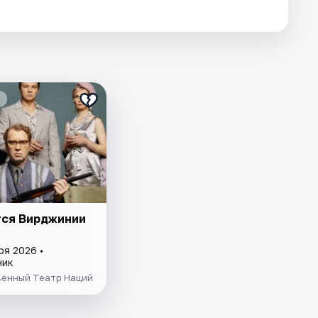
тся Вирджинии
ря 2026 •
ник
венный Театр Наций