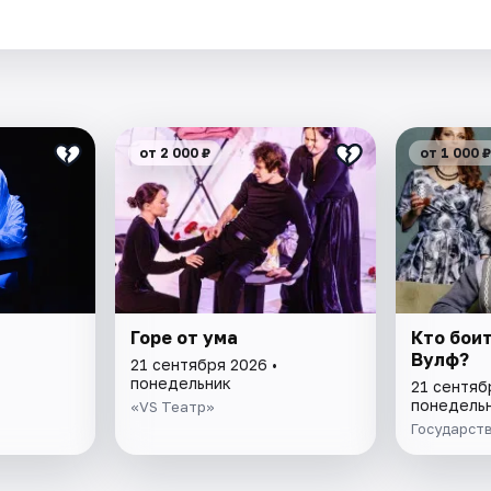
от 2 000 ₽
от 1 000 ₽
Горе от ума
Кто бои
Вулф?
21 сентября 2026 •
понедельник
21 сентяб
понедель
«VS Театр»
Государст