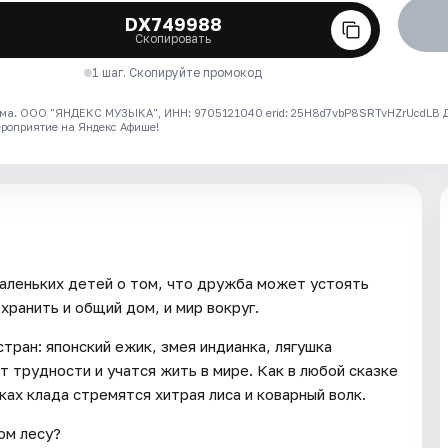
DX749988
Скопировать
1 шаг. Скопируйте промокод
ма. ООО "ЯНДЕКС МУЗЫКА", ИНН: 9705121040 erid: 25H8d7vbP8SRTvHZrUcdLB
ероприятие на Яндекс Афише!
аленьких детей о том, что дружба может устоять
ранить и общий дом, и мир вокруг.
тран: японский ежик, змея индианка, лягушка
т трудности и учатся жить в мире. Как в любой сказке
ках клада стремятся хитрая лиса и коварный волк.
ом лесу?