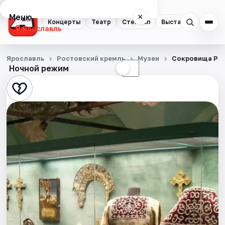
Меню
×
Концерты
Театр
Стендап
Выставки
Квест
Ярославль
Концерты
Ярославль
Ростовский кремль
Музеи
Сокровища Ро
Ночной режим
☀
☾
Театр
Стендап
Выставки
Квесты
Экскурсии
События