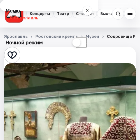
Меню
×
Концерты
Театр
Стендап
Выставки
Квест
Ярославль
Концерты
Ярославль
Ростовский кремль
Музеи
Сокровища Ро
Ночной режим
☀
☾
Театр
Стендап
Выставки
Квесты
Экскурсии
События