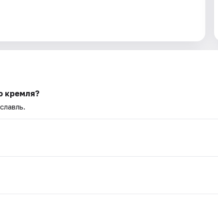
о кремля?
славль.