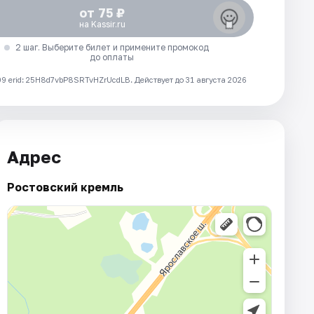
от 75 ₽
на Kassir.ru
2 шаг. Выберите билет и примените промокод
до оплаты
 erid: 25H8d7vbP8SRTvHZrUcdLB.
Действует до 31 августа 2026
Адрес
Ростовский кремль