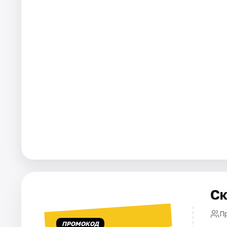
Города
Площадки
Артисты
Рейтинги
Ск
П
ПРОМОКОД