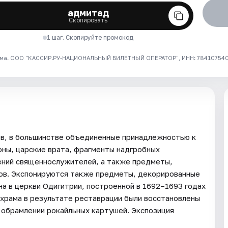
адмитад
Скопировать
1 шаг. Скопируйте промокод
ма. ООО "КАССИР.РУ-НАЦИОНАЛЬНЫЙ БИЛЕТНЫЙ ОПЕРАТОР", ИНН: 7841075409
ов, в большинстве объединенные принадлежностью к
оны, царские врата, фрагменты надгробных
ений священнослужителей, а также предметы,
ов. Экспонируются также предметы, декорированные
а в церкви Одигитрии, построенной в 1692–1693 годах
 храма в результате реставрации были восстановлены
в обрамлении рокайльных картушей. Экспозиция