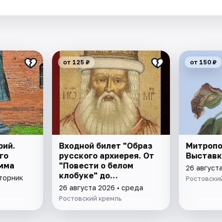
.
от 125 ₽
от 150 ₽
рий.
Входной билет "Образ
Митропо
го
русского архиерея. От
Выставк
мма
"Повести о белом
26 август
клобуке" до
вторник
Ростовски
восстановления
26 августа 2026 • среда
патриаршества"
Ростовский кремль