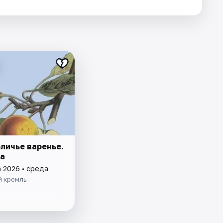
личье варенье.
а
а 2026 • среда
й кремль