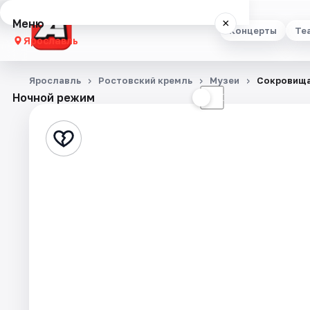
Меню
×
Концерты
Те
Ярославль
Концерты
Ярославль
Ростовский кремль
Музеи
Сокровища
Ночной режим
☀
☾
Театр
Стендап
Выставки
Квесты
Экскурсии
События