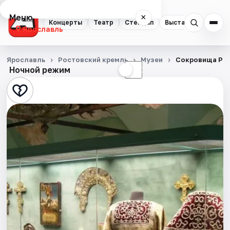
Меню
×
Концерты
Театр
Стендап
Выставки
Квест
Ярославль
Концерты
Ярославль
Ростовский кремль
Музеи
Сокровища Ро
Ночной режим
☀
☾
Театр
Стендап
Выставки
Квесты
Экскурсии
События