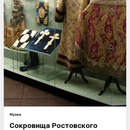
Города
Площадки
Артисты
Рейтинги
Музеи
Сокровища Ростовского