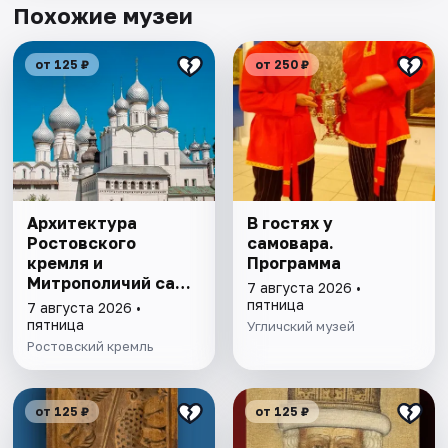
Похожие музеи
от 125 ₽
от 250 ₽
Архитектура
В гостях у
Ростовского
самовара.
кремля и
Программа
Митрополичий сад,
7 августа 2026 •
выставка
пятница
7 августа 2026 •
"Митрополичье
пятница
Угличский музей
варенье"
Ростовский кремль
от 125 ₽
от 125 ₽