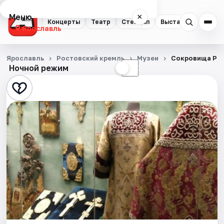
Меню
×
Концерты
Театр
Стендап
Выставки
Квест
Ярославль
Концерты
Ярославль
Ростовский кремль
Музеи
Сокровища Ро
Ночной режим
☀
☾
Театр
Стендап
Выставки
Квесты
Экскурсии
События