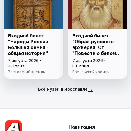
Входной билет
Входной билет
"Народы России.
"Образ русского
Большая семья -
архиерея. От
общая история"
"Повести о белом
клобуке" до
7 августа 2026 •
7 августа 2026 •
восстановления
пятница
пятница
патриаршества"
Ростовский кремль
Ростовский кремль
→
Все музеи в Ярославле
Навигация