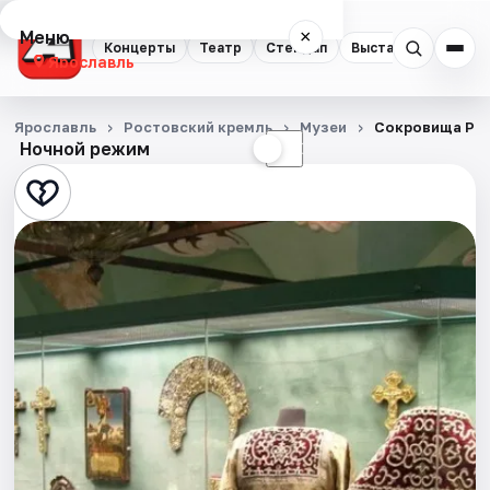
Меню
×
Концерты
Театр
Стендап
Выставки
Квест
Ярославль
Концерты
Ярославль
Ростовский кремль
Музеи
Сокровища Ро
Ночной режим
☀
☾
Театр
Стендап
Выставки
Квесты
Экскурсии
События