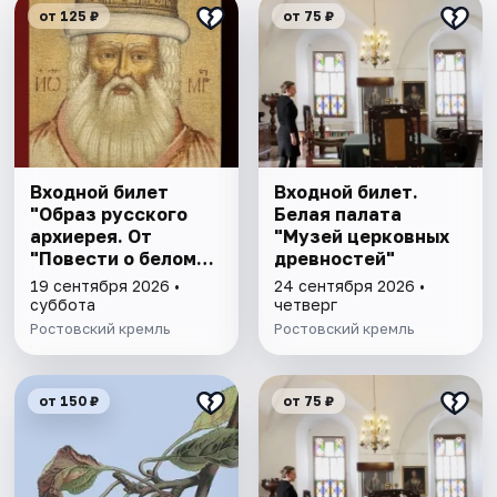
от 125 ₽
от 75 ₽
Входной билет
Входной билет.
"Образ русского
Белая палата
архиерея. От
"Музей церковных
"Повести о белом
древностей"
клобуке" до
19 сентября 2026 •
24 сентября 2026 •
восстановления
суббота
четверг
патриаршества"
Ростовский кремль
Ростовский кремль
от 150 ₽
от 75 ₽