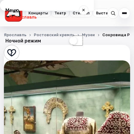
Меню
×
Концерты
Театр
Стендап
Выставки
Квест
Ярославль
Концерты
Ярославль
Ростовский кремль
Музеи
Сокровища Ро
Ночной режим
☀
☾
Театр
Стендап
Выставки
Квесты
Экскурсии
События