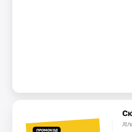
Города
Площадки
Артисты
Рейтинги
Ск
П
ПРОМОКОД