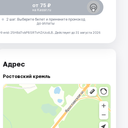
от 75 ₽
на Kassir.ru
2 шаг. Выберите билет и примените промокод
до оплаты
 erid: 25H8d7vbP8SRTvHZrUcdLB.
Действует до 31 августа 2026
Адрес
Ростовский кремль