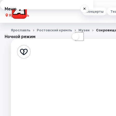
Меню
×
Концерты
Те
Ярославль
Концерты
Ярославль
Ростовский кремль
Музеи
Сокровища
Ночной режим
☀
☾
Театр
Стендап
Выставки
Квесты
Экскурсии
События