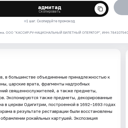
адмитад
Скопировать
1 шаг. Скопируйте промокод
ма. ООО "КАССИР.РУ-НАЦИОНАЛЬНЫЙ БИЛЕТНЫЙ ОПЕРАТОР", ИНН: 7841075409
ов, в большинстве объединенные принадлежностью к
оны, царские врата, фрагменты надгробных
ений священнослужителей, а также предметы,
ов. Экспонируются также предметы, декорированные
а в церкви Одигитрии, построенной в 1692–1693 годах
 храма в результате реставрации были восстановлены
в обрамлении рокайльных картушей. Экспозиция