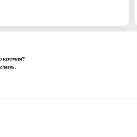
о кремля?
славль.