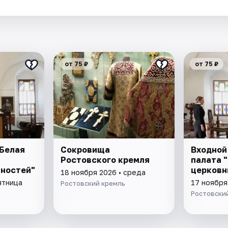
.
от 75 ₽
от 75 ₽
 Белая
Сокровища
Входной
Ростовского кремля
палата 
вностей"
церковн
18 ноября 2026 • среда
ятница
17 ноября
Ростовский кремль
Ростовски