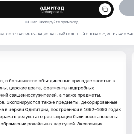
адмитад
Скопировать
1 шаг. Скопируйте промокод
ма. ООО "КАССИР.РУ-НАЦИОНАЛЬНЫЙ БИЛЕТНЫЙ ОПЕРАТОР", ИНН: 7841075409
ов, в большинстве объединенные принадлежностью к
оны, царские врата, фрагменты надгробных
ений священнослужителей, а также предметы,
ов. Экспонируются также предметы, декорированные
а в церкви Одигитрии, построенной в 1692–1693 годах
 храма в результате реставрации были восстановлены
в обрамлении рокайльных картушей. Экспозиция