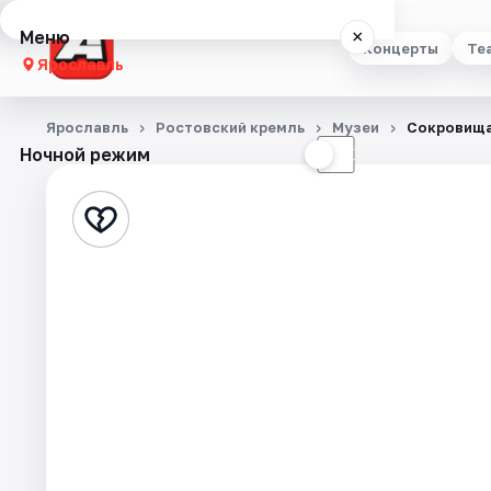
Меню
×
Концерты
Те
Ярославль
Концерты
Ярославль
Ростовский кремль
Музеи
Сокровища
Ночной режим
☀
☾
Театр
Стендап
Выставки
Квесты
Экскурсии
События