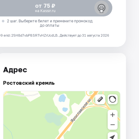
от 75 ₽
на Kassir.ru
2 шаг. Выберите билет и примените промокод
до оплаты
 erid: 25H8d7vbP8SRTvHZrUcdLB.
Действует до 31 августа 2026
Адрес
Ростовский кремль