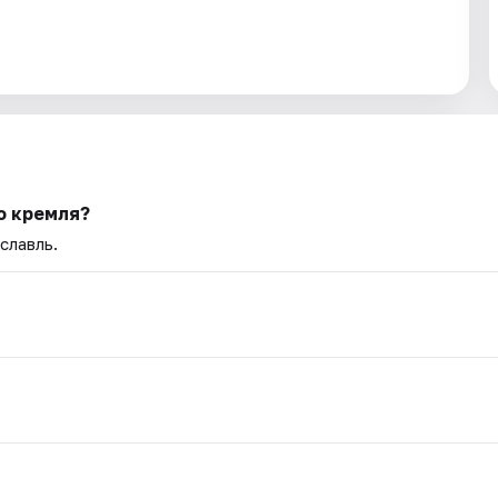
о кремля?
славль.