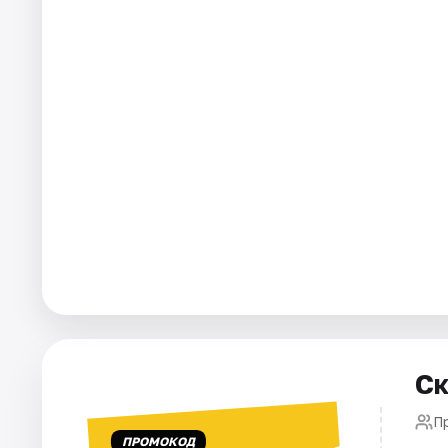
Города
Площадки
Артисты
Рейтинги
Ск
П
ПРОМОКОД